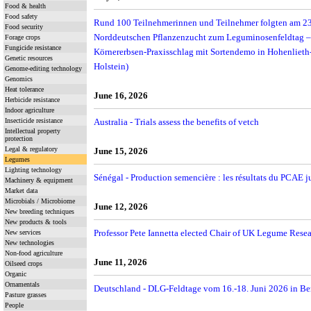
Food & health
Food safety
Rund 100 Teilnehmerinnen und Teilnehmer folgten am 23.
Food security
Norddeutschen Pflanzenzucht zum Leguminosenfeldtag –
Forage crops
Fungicide resistance
Körnererbsen-Praxisschlag mit Sortendemo in Hohenlieth-S
Genetic resources
Holstein)
Genome-editing technology
Genomics
Heat tolerance
June 16, 2026
Herbicide resistance
Indoor agriculture
Insecticide resistance
Australia - Trials assess the benefits of vetch
Intellectual property
protection
Legal & regulatory
June 15, 2026
Legumes
Lighting technology
Sénégal - Production semencière : les résultats du PCAE 
Machinery & equipment
Market data
Microbials / Microbiome
June 12, 2026
New breeding techniques
New products & tools
Professor Pete Iannetta elected Chair of UK Legume Res
New services
New technologies
Non-food agriculture
June 11, 2026
Oilseed crops
Organic
Ornamentals
Deutschland - DLG-Feldtage vom 16.-18. Juni 2026 in B
Pasture grasses
People