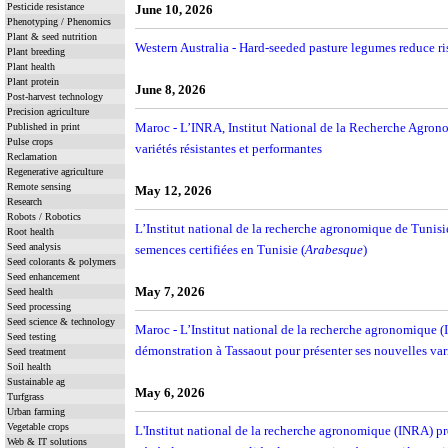
Pesticide resistance
June 10, 2026
Phenotyping / Phenomics
Plant & seed nutrition
Western Australia - Hard-seeded pasture legumes reduce 
Plant breeding
Plant health
Plant protein
June 8, 2026
Post-harvest technology
Precision agriculture
Maroc - L’INRA, Institut National de la Recherche Agron
Published in print
Pulse crops
variétés résistantes et performantes
Reclamation
Regenerative agriculture
Remote sensing
May 12, 2026
Research
Robots / Robotics
L’Institut national de la recherche agronomique de Tunisi
Root health
Seed analysis
semences certifiées en Tunisie (
Arabesque
)
Seed colorants & polymers
Seed enhancement
May 7, 2026
Seed health
Seed processing
Seed science & technology
Maroc - L’Institut national de la recherche agronomique 
Seed testing
démonstration à Tassaout pour présenter ses nouvelles vari
Seed treatment
Soil health
Sustainable ag
May 6, 2026
Turfgrass
Urban farming
Vegetable crops
L'Institut national de la recherche agronomique (INRA) pr
Web & IT solutions