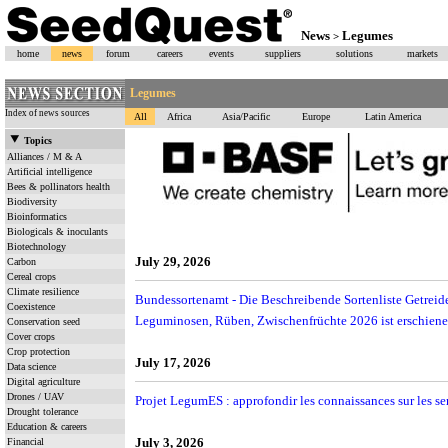
News
Legumes
>
home
news
forum
careers
events
suppliers
solutions
markets
Legumes
Index of news sources
All
Africa
Asia/Pacific
Europe
Latin America
Topics
Alliances / M & A
Artificial intelligence
Bees & pollinators health
Biodiversity
Bioinformatics
Biologicals & inoculants
Biotechnology
July 29, 2026
Carbon
Cereal crops
Climate resilience
Bundessortenamt - Die Beschreibende Sortenliste Getreide
Coexistence
Leguminosen, Rüben, Zwischenfrüchte 2026 ist erschien
Conservation seed
Cover crops
Crop protection
July 17, 2026
Data science
Digital agriculture
Drones / UAV
Projet LegumES : approfondir les connaissances sur les se
Drought tolerance
Education & careers
July 3, 2026
Financial